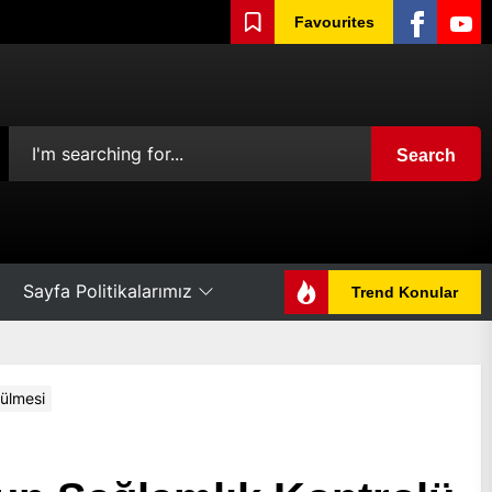
Facebook
Yout
Favourites
Search
Sayfa Politikalarımız
Trend Konular
çülmesi