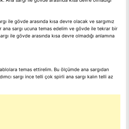
. Ana sargı ile gövde arasında kısa devre olmadığı
rgı ile gövde arasında kısa devre olacak ve sargımız
r ana sargı ucuna temas edelim ve gövde ile tekrar bir
argı ile gövde arasında kısa devre olmadığı anlamına
 kablolara temas ettirelim. Bu ölçümde ana sargıdan
ı sargı ince telli çok spirli ana sargı kalın telli az