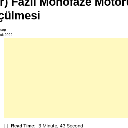
ir) Fazlı Monofaze Moto
çülmesi
ecep
ak 2022
3 Minute, 43 Second
Read Time: