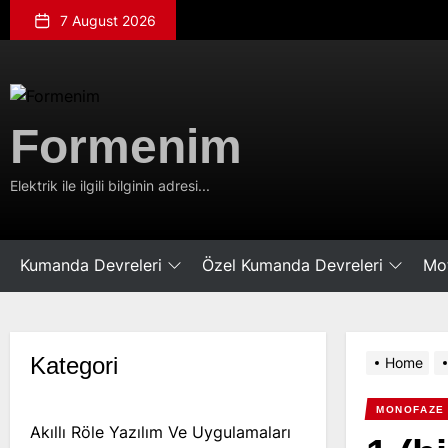
Skip
7 August 2026
to
the
content
Formenim
Formenim
Elektrik ile ilgili bilginin adresi...
Kumanda Devreleri
Özel Kumanda Devreleri
Mot
Kategori
Home
MONOFAZE
Akıllı Röle Yazılım Ve Uygulamaları