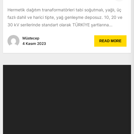
Hermetik dağıtım tranaformatörleri tabi soğutmalı, yağlı, üç
fazlı dahil ve harici tipte, yağ genleşme deposuz. 10, 20 ve
30 kV serilerinde standart olarak TÜRKİYE şartlarına...
Müstecep
READ MORE
4 Kasım 2023