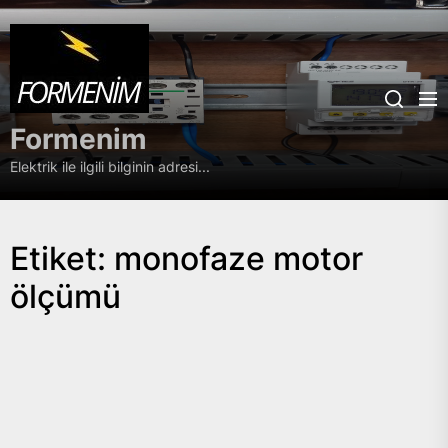
Skip
Formenim
to
the
content
Formenim
Elektrik ile ilgili bilginin adresi...
Etiket:
monofaze motor
ölçümü