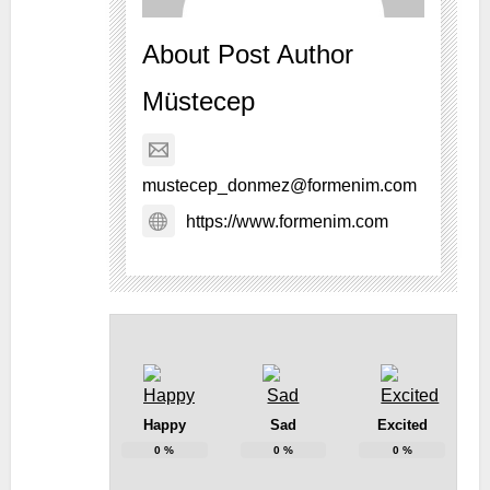
About Post Author
Müstecep
mustecep_donmez@formenim.com
https://www.formenim.com
Happy
Sad
Excited
0
%
0
%
0
%