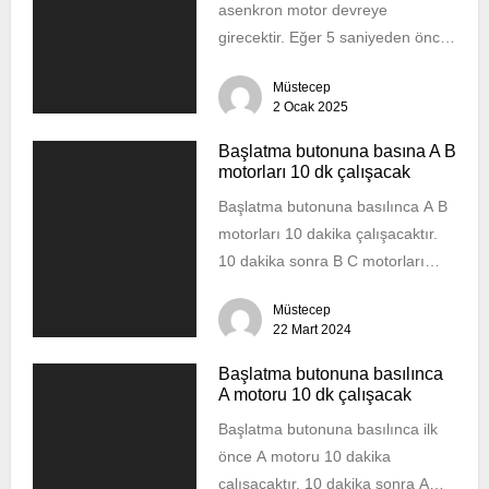
asenkron motor devreye
girecektir. Eğer 5 saniyeden önce
start butonundan elimizi çekersek
Müstecep
asenkron motor devreye
2 Ocak 2025
girmeyecektir....
Başlatma butonuna basına A B
motorları 10 dk çalışacak
Başlatma butonuna basılınca A B
motorları 10 dakika çalışacaktır.
10 dakika sonra B C motorları
çalışmaya devam edecektir.
Müstecep
Ardından 10...
22 Mart 2024
Başlatma butonuna basılınca
A motoru 10 dk çalışacak
Başlatma butonuna basılınca ilk
önce A motoru 10 dakika
çalışacaktır. 10 dakika sonra A