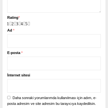
Rating
*
1
2
3
4
5
Ad
*
E-posta
*
İnternet sitesi
Daha sonraki yorumlarımda kullanılması için adım, e-
posta adresim ve site adresim bu tarayıcıya kaydedilsin.