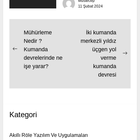
Müstecep
duracak, 2 nolu motor çalışmaya
11 Şubat 2024
başlayacaktır....
Yazı
Mühürleme
İki kumanda
Nedir ?
merkezli yıldız
gezinmesi
Kumanda
üçgen yol
Previous
Next
devrelerinde ne
verme
post:
post:
işe yarar?
kumanda
devresi
Kategori
Akıllı Röle Yazılım Ve Uygulamaları