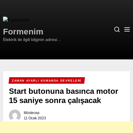
Skip
to
the
Formenim
content
Formenim
Elektrik ile ilgili bilginin adresi...
ZAMAN AYARLI KUMANDA DEVRELERI
Start butonuna basınca motor
15 saniye sonra çalışacak
Müstecep
11 Ocak 2023
Share