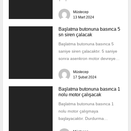
motoru duracak B motoru
Müstecep
çalışmaya başlayacaktır....
13 Mart 2024
Başlatma butonuna basınca 5
sn siren çalacak
Başlatma butonuna basınca 5
saniye siren çalacaktır. 5 saniye
sonra asenkron motor devreye
girecektir. Durdurma butonuna
Müstecep
basınca 5 saniye siren...
17 Şubat 2024
Başlatma butonuna basınca 1
nolu motor çalışacak
Başlatma butonuna basınca 1
nolu motor çalışmaya
başlayacaktır. Durdurma
butonuna basınca 1 nolu motor