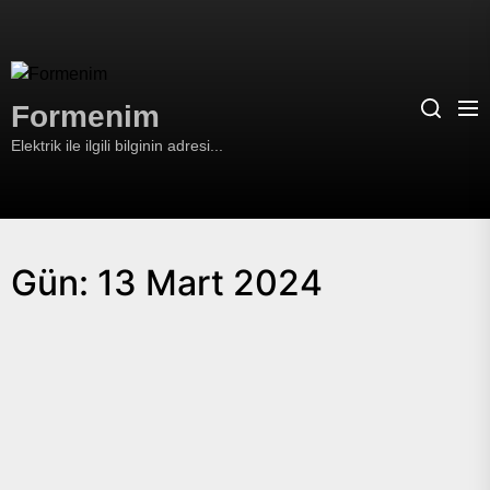
Skip
to
the
Formenim
content
Formenim
Elektrik ile ilgili bilginin adresi...
Gün:
13 Mart 2024