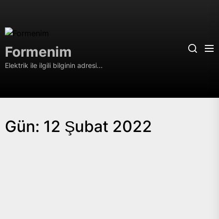
Skip
to
the
Formenim
content
Formenim
Elektrik ile ilgili bilginin adresi...
Gün:
12 Şubat 2022