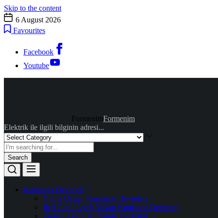
Skip to the content
6 August 2026
Favourites
Facebook
Youtube
Formenim
Formenim
Elektrik ile ilgili bilginin adresi...
Search
Kumanda Devreleri
Yıldız Üçgen Kumanda Devreleri
İleri Geri / Aşağı Yukarı Kumanda Devreleri
Zaman Ayarlı Kumanda Devreleri