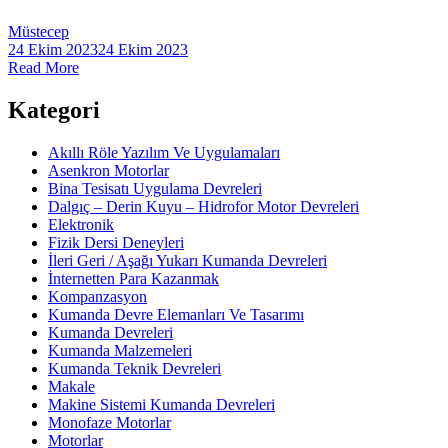
Müstecep
24 Ekim 2023
24 Ekim 2023
Read More
Kategori
Akıllı Röle Yazılım Ve Uygulamaları
Asenkron Motorlar
Bina Tesisatı Uygulama Devreleri
Dalgıç – Derin Kuyu – Hidrofor Motor Devreleri
Elektronik
Fizik Dersi Deneyleri
İleri Geri / Aşağı Yukarı Kumanda Devreleri
İnternetten Para Kazanmak
Kompanzasyon
Kumanda Devre Elemanları Ve Tasarımı
Kumanda Devreleri
Kumanda Malzemeleri
Kumanda Teknik Devreleri
Makale
Makine Sistemi Kumanda Devreleri
Monofaze Motorlar
Motorlar