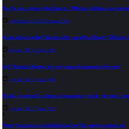
Şarjlı araç tesisat bağlantısı / Dikkat edilmesi gereken
12 Haziran 2025
12 Haziran 2025
5
Kontaktör nedir? Kontaktör nasıl bağlanır? Dikkat e
6 Ocak 2025
6 Ocak 2025
6
0-1 Mandal buton ile yol verme kumanda devresi
4 Ocak 2025
4 Ocak 2025
7
Kesik ve sürekli çalışma kumanda ve güç devresi çizi
3 Ocak 2025
3 Ocak 2025
8
Start butonuna basıldığında her iki motor çalışacak