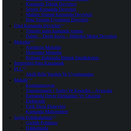
Kumanda Teknik Devreleri
Sensör Kumanda Devreleri
Makine Sistemi Kumanda Devreleri
Bina Tesisatı Uygulama Devreleri
Özel Kumanda Devreleri
Transfer pano kumanda yapımı
Dalgıç – Derin Kuyu – Hidrofor Motor Devreleri
Motorlar
Asenkron Motorlar
Monofaze Motorlar
Rulman Hakkında Bilmek İstedikleriniz
İnternetten Para Kazanmak
PLC
Akıllı Röle Yazılım Ve Uygulamaları
Makale
Kompanzasyon
Transformatör ( Trafo) Ve Kesiciler – Ayırıcılar
Kumanda Devre Elemanları Ve Tasarımı
Elektronik
Fizik Dersi Deneyleri
Kumanda Malzemeleri
Sayfa Politikalarımız
Gizlilik Politikası
Hakkımızda