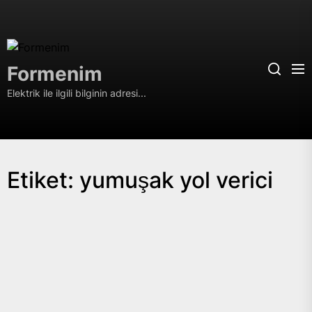
Skip
to
the
Formenim
content
Formenim
Elektrik ile ilgili bilginin adresi...
Etiket:
yumuşak yol verici