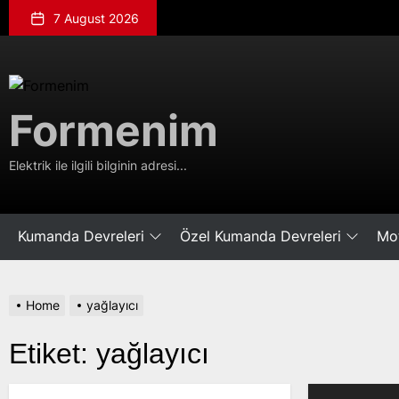
Skip
7 August 2026
to
the
content
Formenim
Formenim
Elektrik ile ilgili bilginin adresi...
Kumanda Devreleri
Özel Kumanda Devreleri
Mot
Home
yağlayıcı
Etiket:
yağlayıcı