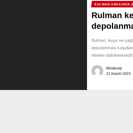
RULMAN HAKKINDA B
Rulman keç
depolanmas
Rulman, keçe ve yağla
depolanması koşulları
etkileri olabilmektedi
Müstecep
21 Kasım 2023