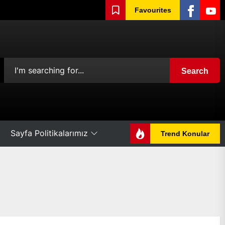
Facebook
Yout
Favourites
Search
Sayfa Politikalarımız
Trend Konular