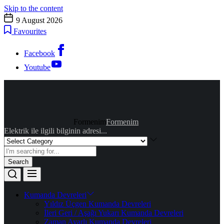
Skip to the content
9 August 2026
Favourites
Facebook
Youtube
Formenim
Formenim
Elektrik ile ilgili bilginin adresi...
Search
Kumanda Devreleri
Yıldız Üçgen Kumanda Devreleri
İleri Geri / Aşağı Yukarı Kumanda Devreleri
Zaman Ayarlı Kumanda Devreleri