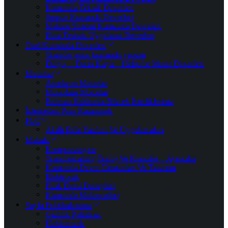
Kumanda Teknik Devreleri
Sensör Kumanda Devreleri
Makine Sistemi Kumanda Devreleri
Bina Tesisatı Uygulama Devreleri
Özel Kumanda Devreleri
Transfer pano kumanda yapımı
Dalgıç – Derin Kuyu – Hidrofor Motor Devreleri
Motorlar
Asenkron Motorlar
Monofaze Motorlar
Rulman Hakkında Bilmek İstedikleriniz
İnternetten Para Kazanmak
PLC
Akıllı Röle Yazılım Ve Uygulamaları
Makale
Kompanzasyon
Transformatör ( Trafo) Ve Kesiciler – Ayırıcılar
Kumanda Devre Elemanları Ve Tasarımı
Elektronik
Fizik Dersi Deneyleri
Kumanda Malzemeleri
Sayfa Politikalarımız
Gizlilik Politikası
Hakkımızda