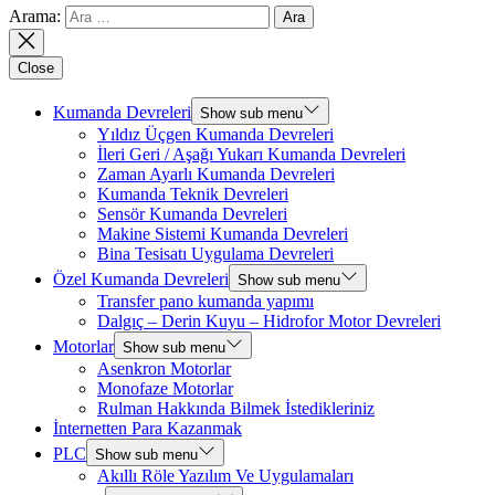
Arama:
Close
Kumanda Devreleri
Show sub menu
Yıldız Üçgen Kumanda Devreleri
İleri Geri / Aşağı Yukarı Kumanda Devreleri
Zaman Ayarlı Kumanda Devreleri
Kumanda Teknik Devreleri
Sensör Kumanda Devreleri
Makine Sistemi Kumanda Devreleri
Bina Tesisatı Uygulama Devreleri
Özel Kumanda Devreleri
Show sub menu
Transfer pano kumanda yapımı
Dalgıç – Derin Kuyu – Hidrofor Motor Devreleri
Motorlar
Show sub menu
Asenkron Motorlar
Monofaze Motorlar
Rulman Hakkında Bilmek İstedikleriniz
İnternetten Para Kazanmak
PLC
Show sub menu
Akıllı Röle Yazılım Ve Uygulamaları