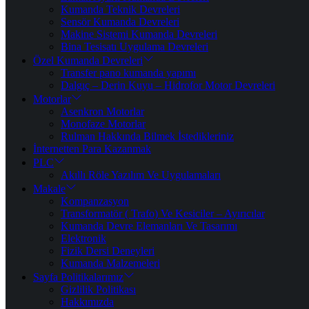
Kumanda Teknik Devreleri
Sensör Kumanda Devreleri
Makine Sistemi Kumanda Devreleri
Bina Tesisatı Uygulama Devreleri
Özel Kumanda Devreleri
Transfer pano kumanda yapımı
Dalgıç – Derin Kuyu – Hidrofor Motor Devreleri
Motorlar
Asenkron Motorlar
Monofaze Motorlar
Rulman Hakkında Bilmek İstedikleriniz
İnternetten Para Kazanmak
PLC
Akıllı Röle Yazılım Ve Uygulamaları
Makale
Kompanzasyon
Transformatör ( Trafo) Ve Kesiciler – Ayırıcılar
Kumanda Devre Elemanları Ve Tasarımı
Elektronik
Fizik Dersi Deneyleri
Kumanda Malzemeleri
Sayfa Politikalarımız
Gizlilik Politikası
Hakkımızda