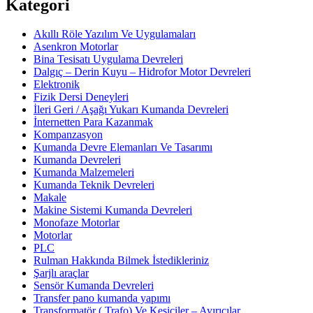
Kategori
Akıllı Röle Yazılım Ve Uygulamaları
Asenkron Motorlar
Bina Tesisatı Uygulama Devreleri
Dalgıç – Derin Kuyu – Hidrofor Motor Devreleri
Elektronik
Fizik Dersi Deneyleri
İleri Geri / Aşağı Yukarı Kumanda Devreleri
İnternetten Para Kazanmak
Kompanzasyon
Kumanda Devre Elemanları Ve Tasarımı
Kumanda Devreleri
Kumanda Malzemeleri
Kumanda Teknik Devreleri
Makale
Makine Sistemi Kumanda Devreleri
Monofaze Motorlar
Motorlar
PLC
Rulman Hakkında Bilmek İstedikleriniz
Şarjlı araçlar
Sensör Kumanda Devreleri
Transfer pano kumanda yapımı
Transformatör ( Trafo) Ve Kesiciler – Ayırıcılar