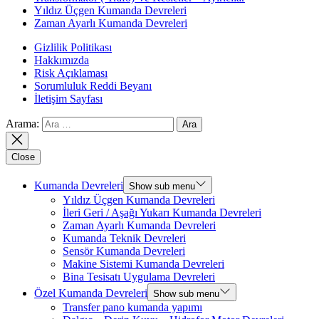
Yıldız Üçgen Kumanda Devreleri
Zaman Ayarlı Kumanda Devreleri
Gizlilik Politikası
Hakkımızda
Risk Açıklaması
Sorumluluk Reddi Beyanı
İletişim Sayfası
Arama:
Close
Kumanda Devreleri
Show sub menu
Yıldız Üçgen Kumanda Devreleri
İleri Geri / Aşağı Yukarı Kumanda Devreleri
Zaman Ayarlı Kumanda Devreleri
Kumanda Teknik Devreleri
Sensör Kumanda Devreleri
Makine Sistemi Kumanda Devreleri
Bina Tesisatı Uygulama Devreleri
Özel Kumanda Devreleri
Show sub menu
Transfer pano kumanda yapımı