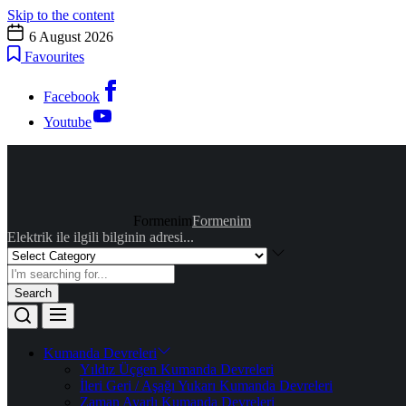
Skip to the content
6 August 2026
Favourites
Facebook
Youtube
Formenim
Formenim
Elektrik ile ilgili bilginin adresi...
Search
Kumanda Devreleri
Yıldız Üçgen Kumanda Devreleri
İleri Geri / Aşağı Yukarı Kumanda Devreleri
Zaman Ayarlı Kumanda Devreleri