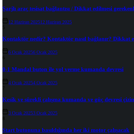
Şarjlı araç tesisat bağlantısı / Dikkat edilmesi gereken
12 Haziran 2025
12 Haziran 2025
5
Kontaktör nedir? Kontaktör nasıl bağlanır? Dikkat e
6 Ocak 2025
6 Ocak 2025
6
0-1 Mandal buton ile yol verme kumanda devresi
4 Ocak 2025
4 Ocak 2025
7
Kesik ve sürekli çalışma kumanda ve güç devresi çizi
3 Ocak 2025
3 Ocak 2025
8
Start butonuna basıldığında her iki motor çalışacak