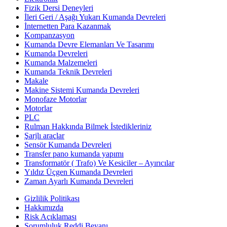
Fizik Dersi Deneyleri
İleri Geri / Aşağı Yukarı Kumanda Devreleri
İnternetten Para Kazanmak
Kompanzasyon
Kumanda Devre Elemanları Ve Tasarımı
Kumanda Devreleri
Kumanda Malzemeleri
Kumanda Teknik Devreleri
Makale
Makine Sistemi Kumanda Devreleri
Monofaze Motorlar
Motorlar
PLC
Rulman Hakkında Bilmek İstedikleriniz
Şarjlı araçlar
Sensör Kumanda Devreleri
Transfer pano kumanda yapımı
Transformatör ( Trafo) Ve Kesiciler – Ayırıcılar
Yıldız Üçgen Kumanda Devreleri
Zaman Ayarlı Kumanda Devreleri
Gizlilik Politikası
Hakkımızda
Risk Açıklaması
Sorumluluk Reddi Beyanı