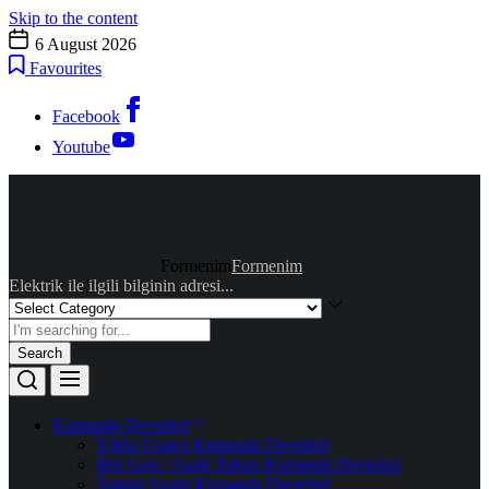
Skip to the content
6 August 2026
Favourites
Facebook
Youtube
Formenim
Formenim
Elektrik ile ilgili bilginin adresi...
Search
Kumanda Devreleri
Yıldız Üçgen Kumanda Devreleri
İleri Geri / Aşağı Yukarı Kumanda Devreleri
Zaman Ayarlı Kumanda Devreleri