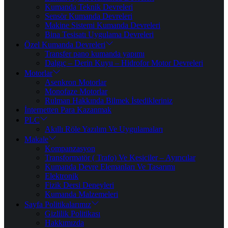
Kumanda Teknik Devreleri
Sensör Kumanda Devreleri
Makine Sistemi Kumanda Devreleri
Bina Tesisatı Uygulama Devreleri
Özel Kumanda Devreleri
Transfer pano kumanda yapımı
Dalgıç – Derin Kuyu – Hidrofor Motor Devreleri
Motorlar
Asenkron Motorlar
Monofaze Motorlar
Rulman Hakkında Bilmek İstedikleriniz
İnternetten Para Kazanmak
PLC
Akıllı Röle Yazılım Ve Uygulamaları
Makale
Kompanzasyon
Transformatör ( Trafo) Ve Kesiciler – Ayırıcılar
Kumanda Devre Elemanları Ve Tasarımı
Elektronik
Fizik Dersi Deneyleri
Kumanda Malzemeleri
Sayfa Politikalarımız
Gizlilik Politikası
Hakkımızda