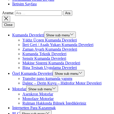
İletişim Sayfası
Arama:
Close
Kumanda Devreleri
Show sub menu
Yıldız Üçgen Kumanda Devreleri
İleri Geri / Aşağı Yukarı Kumanda Devreleri
Zaman Ayarlı Kumanda Devreleri
Kumanda Teknik Devreleri
Sensör Kumanda Devreleri
Makine Sistemi Kumanda Devreleri
Bina Tesisatı Uygulama Devreleri
Özel Kumanda Devreleri
Show sub menu
Transfer pano kumanda yapımı
Dalgıç – Derin Kuyu – Hidrofor Motor Devreleri
Motorlar
Show sub menu
Asenkron Motorlar
Monofaze Motorlar
Rulman Hakkında Bilmek İstedikleriniz
İnternetten Para Kazanmak
PLC
Show sub menu