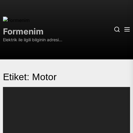
Skip
to
the
Formenim
content
Formenim
Elektrik ile ilgili bilginin adresi...
Etiket:
Motor