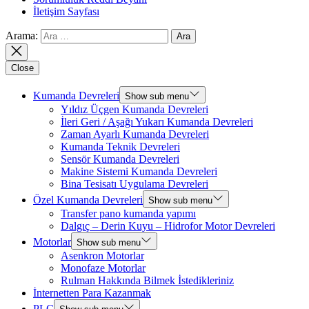
İletişim Sayfası
Arama:
Close
Kumanda Devreleri
Show sub menu
Yıldız Üçgen Kumanda Devreleri
İleri Geri / Aşağı Yukarı Kumanda Devreleri
Zaman Ayarlı Kumanda Devreleri
Kumanda Teknik Devreleri
Sensör Kumanda Devreleri
Makine Sistemi Kumanda Devreleri
Bina Tesisatı Uygulama Devreleri
Özel Kumanda Devreleri
Show sub menu
Transfer pano kumanda yapımı
Dalgıç – Derin Kuyu – Hidrofor Motor Devreleri
Motorlar
Show sub menu
Asenkron Motorlar
Monofaze Motorlar
Rulman Hakkında Bilmek İstedikleriniz
İnternetten Para Kazanmak
PLC