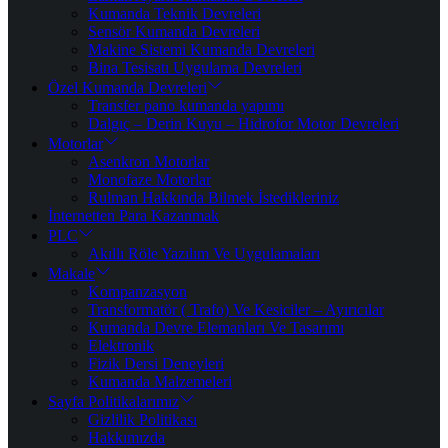
Kumanda Teknik Devreleri
Sensör Kumanda Devreleri
Makine Sistemi Kumanda Devreleri
Bina Tesisatı Uygulama Devreleri
Özel Kumanda Devreleri
Transfer pano kumanda yapımı
Dalgıç – Derin Kuyu – Hidrofor Motor Devreleri
Motorlar
Asenkron Motorlar
Monofaze Motorlar
Rulman Hakkında Bilmek İstedikleriniz
İnternetten Para Kazanmak
PLC
Akıllı Röle Yazılım Ve Uygulamaları
Makale
Kompanzasyon
Transformatör ( Trafo) Ve Kesiciler – Ayırıcılar
Kumanda Devre Elemanları Ve Tasarımı
Elektronik
Fizik Dersi Deneyleri
Kumanda Malzemeleri
Sayfa Politikalarımız
Gizlilik Politikası
Hakkımızda