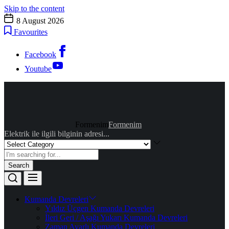
Skip to the content
8 August 2026
Favourites
Facebook
Youtube
Formenim
Formenim
Elektrik ile ilgili bilginin adresi...
Search
Kumanda Devreleri
Yıldız Üçgen Kumanda Devreleri
İleri Geri / Aşağı Yukarı Kumanda Devreleri
Zaman Ayarlı Kumanda Devreleri