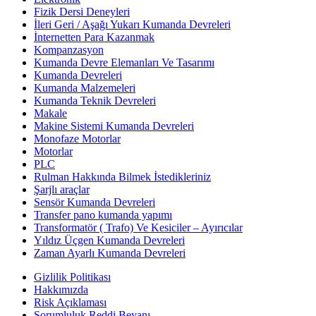
Fizik Dersi Deneyleri
İleri Geri / Aşağı Yukarı Kumanda Devreleri
İnternetten Para Kazanmak
Kompanzasyon
Kumanda Devre Elemanları Ve Tasarımı
Kumanda Devreleri
Kumanda Malzemeleri
Kumanda Teknik Devreleri
Makale
Makine Sistemi Kumanda Devreleri
Monofaze Motorlar
Motorlar
PLC
Rulman Hakkında Bilmek İstedikleriniz
Şarjlı araçlar
Sensör Kumanda Devreleri
Transfer pano kumanda yapımı
Transformatör ( Trafo) Ve Kesiciler – Ayırıcılar
Yıldız Üçgen Kumanda Devreleri
Zaman Ayarlı Kumanda Devreleri
Gizlilik Politikası
Hakkımızda
Risk Açıklaması
Sorumluluk Reddi Beyanı