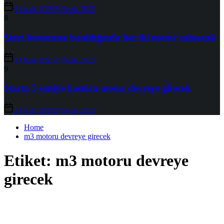
3 Ocak 2025
3 Ocak 2025
8
Start butonuna basıldığında her iki motor çalışacak
3 Ocak 2025
3 Ocak 2025
9
Starta 5 saniye basınca motor devreye girecek
2 Ocak 2025
2 Ocak 2025
Home
m3 motoru devreye girecek
Etiket:
m3 motoru devreye
girecek