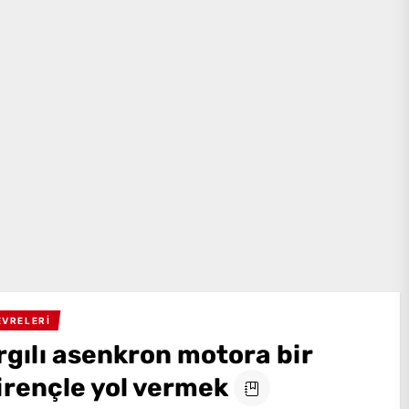
EVRELERI
rgılı asenkron motora bir
rençle yol vermek