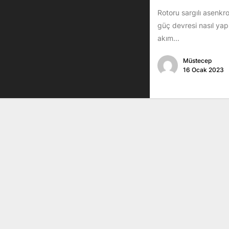
Rotoru sargılı asenk
güç devresi nasıl yap
akım...
Müstecep
16 Ocak 2023