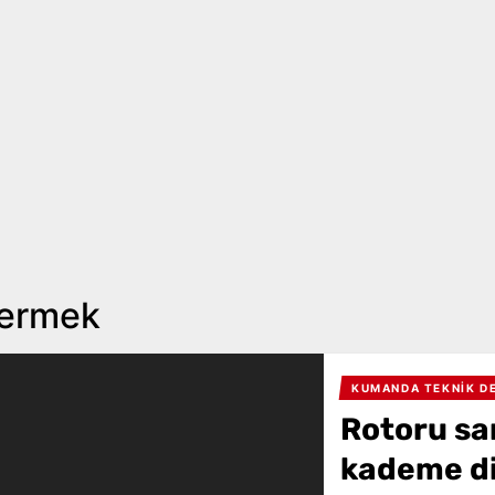
vermek
KUMANDA TEKNIK D
Rotoru sa
kademe di