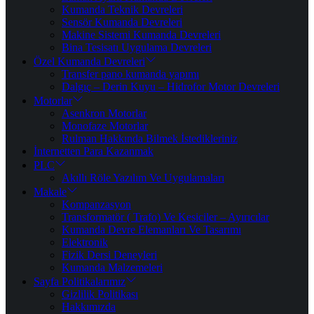
Kumanda Teknik Devreleri
Sensör Kumanda Devreleri
Makine Sistemi Kumanda Devreleri
Bina Tesisatı Uygulama Devreleri
Özel Kumanda Devreleri
Transfer pano kumanda yapımı
Dalgıç – Derin Kuyu – Hidrofor Motor Devreleri
Motorlar
Asenkron Motorlar
Monofaze Motorlar
Rulman Hakkında Bilmek İstedikleriniz
İnternetten Para Kazanmak
PLC
Akıllı Röle Yazılım Ve Uygulamaları
Makale
Kompanzasyon
Transformatör ( Trafo) Ve Kesiciler – Ayırıcılar
Kumanda Devre Elemanları Ve Tasarımı
Elektronik
Fizik Dersi Deneyleri
Kumanda Malzemeleri
Sayfa Politikalarımız
Gizlilik Politikası
Hakkımızda