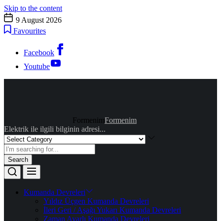
Skip to the content
9 August 2026
Favourites
Facebook
Youtube
Formenim
Formenim
Elektrik ile ilgili bilginin adresi...
Search
Kumanda Devreleri
Yıldız Üçgen Kumanda Devreleri
İleri Geri / Aşağı Yukarı Kumanda Devreleri
Zaman Ayarlı Kumanda Devreleri