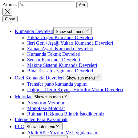
Arama:
Close
Kumanda Devreleri
Show sub menu
Yıldız Üçgen Kumanda Devreleri
İleri Geri / Aşağı Yukarı Kumanda Devreleri
Zaman Ayarlı Kumanda Devreleri
Kumanda Teknik Devreleri
Sensör Kumanda Devreleri
Makine Sistemi Kumanda Devreleri
Bina Tesisatı Uygulama Devreleri
Özel Kumanda Devreleri
Show sub menu
Transfer pano kumanda yapımı
Dalgıç – Derin Kuyu – Hidrofor Motor Devreleri
Motorlar
Show sub menu
Asenkron Motorlar
Monofaze Motorlar
Rulman Hakkında Bilmek İstedikleriniz
İnternetten Para Kazanmak
PLC
Show sub menu
Akıllı Röle Yazılım Ve Uygulamaları