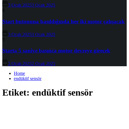
3 Ocak 2025
3 Ocak 2025
8
Start butonuna basıldığında her iki motor çalışacak
3 Ocak 2025
3 Ocak 2025
9
Starta 5 saniye basınca motor devreye girecek
2 Ocak 2025
2 Ocak 2025
Home
endüktif sensör
Etiket:
endüktif sensör