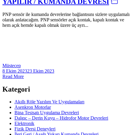
YAPILIR / KUMANDA DEVRESİ
PNP sensör ile kumanda devrelerine bağlantısını sizlere uygulamalı
olarak anlatacağım. PNP sensörler açık kontak, kapalı kontak ve
hem açık hemde kapalı olmak üzere üç ayrı...
Müstecep
8 Ekim 2023
23 Ekim 2023
Read More
Kategori
Akıllı Röle Yazılım Ve Uygulamaları
Asenkron Motorlar
Bina Tesisatı Uygulama Devreleri
Dalgıç – Derin Kuyu – Hidrofor Motor Devreleri
Elektronik
Fizik Dersi Deneyleri
İleri Geri / Aşağı Yukarı Kumanda Devreleri