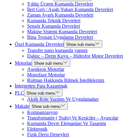
Yıldız Üçgen Kumanda Devreleri
İleri Geri / Aşağı Yukarı Kumanda Devreleri
Zaman Ayarlı Kumanda Devreleri
Kumanda Teknik Devreleri
Sensör Kumanda Devreleri
Makine Sistemi Kumanda Devreleri
Bina Tesisatı Uygulama Devreleri
Özel Kumanda Devreleri
Show sub menu
Transfer pano kumanda yapımı
Dalgıç – Derin Kuyu – Hidrofor Motor Devreleri
Motorlar
Show sub menu
Asenkron Motorlar
Monofaze Motorlar
Rulman Hakkında Bilmek İstedikleriniz
İnternetten Para Kazanmak
PLC
Show sub menu
Akıllı Röle Yazılım Ve Uygulamaları
Makale
Show sub menu
Kompanzasyon
Transformatör ( Trafo) Ve Kesiciler – Ayırıcılar
Kumanda Devre Elemanları Ve Tasarımı
Elektronik
Fizik Dersi Deneyleri