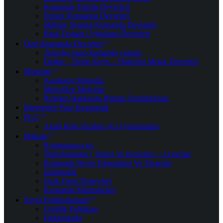
Kumanda Teknik Devreleri
Sensör Kumanda Devreleri
Makine Sistemi Kumanda Devreleri
Bina Tesisatı Uygulama Devreleri
Özel Kumanda Devreleri
Transfer pano kumanda yapımı
Dalgıç – Derin Kuyu – Hidrofor Motor Devreleri
Motorlar
Asenkron Motorlar
Monofaze Motorlar
Rulman Hakkında Bilmek İstedikleriniz
İnternetten Para Kazanmak
PLC
Akıllı Röle Yazılım Ve Uygulamaları
Makale
Kompanzasyon
Transformatör ( Trafo) Ve Kesiciler – Ayırıcılar
Kumanda Devre Elemanları Ve Tasarımı
Elektronik
Fizik Dersi Deneyleri
Kumanda Malzemeleri
Sayfa Politikalarımız
Gizlilik Politikası
Hakkımızda