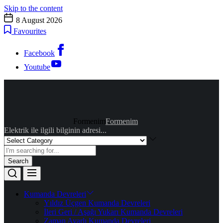
Skip to the content
8 August 2026
Favourites
Facebook
Youtube
Formenim
Formenim
Elektrik ile ilgili bilginin adresi...
Search
Kumanda Devreleri
Yıldız Üçgen Kumanda Devreleri
İleri Geri / Aşağı Yukarı Kumanda Devreleri
Zaman Ayarlı Kumanda Devreleri