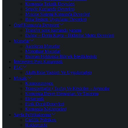
Kumanda Teknik Devreleri
Sensör Kumanda Devreleri
Makine Sistemi Kumanda Devreleri
Bina Tesisatı Uygulama Devreleri
Özel Kumanda Devreleri
Transfer pano kumanda yapımı
Dalgıç – Derin Kuyu – Hidrofor Motor Devreleri
Motorlar
Asenkron Motorlar
Monofaze Motorlar
Rulman Hakkında Bilmek İstedikleriniz
İnternetten Para Kazanmak
PLC
Akıllı Röle Yazılım Ve Uygulamaları
Makale
Kompanzasyon
Transformatör ( Trafo) Ve Kesiciler – Ayırıcılar
Kumanda Devre Elemanları Ve Tasarımı
Elektronik
Fizik Dersi Deneyleri
Kumanda Malzemeleri
Sayfa Politikalarımız
Gizlilik Politikası
Hakkımızda