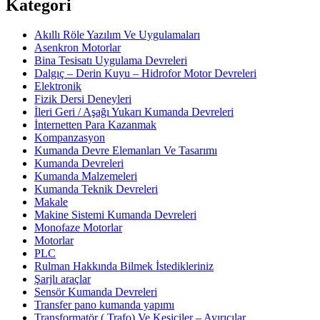
Kategori
Akıllı Röle Yazılım Ve Uygulamaları
Asenkron Motorlar
Bina Tesisatı Uygulama Devreleri
Dalgıç – Derin Kuyu – Hidrofor Motor Devreleri
Elektronik
Fizik Dersi Deneyleri
İleri Geri / Aşağı Yukarı Kumanda Devreleri
İnternetten Para Kazanmak
Kompanzasyon
Kumanda Devre Elemanları Ve Tasarımı
Kumanda Devreleri
Kumanda Malzemeleri
Kumanda Teknik Devreleri
Makale
Makine Sistemi Kumanda Devreleri
Monofaze Motorlar
Motorlar
PLC
Rulman Hakkında Bilmek İstedikleriniz
Şarjlı araçlar
Sensör Kumanda Devreleri
Transfer pano kumanda yapımı
Transformatör ( Trafo) Ve Kesiciler – Ayırıcılar