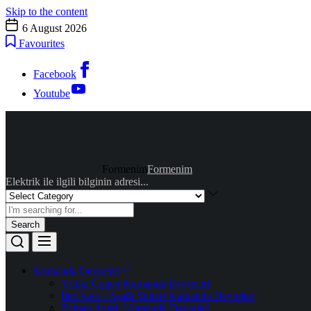
Skip to the content
6 August 2026
Favourites
Facebook
Youtube
Formenim
Formenim
Elektrik ile ilgili bilginin adresi...
Search
Kumanda Devreleri
Yıldız Üçgen Kumanda Devreleri
İleri Geri / Aşağı Yukarı Kumanda Devreleri
Zaman Ayarlı Kumanda Devreleri