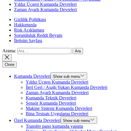
Yıldız Üçgen Kumanda Devreleri
Zaman Ayarlı Kumanda Devreleri
Gizlilik Politikası
Hakkımızda
Risk Açıklaması
Sorumluluk Reddi Beyanı
İletişim Sayfası
Arama:
Close
Kumanda Devreleri
Show sub menu
Yıldız Üçgen Kumanda Devreleri
İleri Geri / Aşağı Yukarı Kumanda Devreleri
Zaman Ayarlı Kumanda Devreleri
Kumanda Teknik Devreleri
Sensör Kumanda Devreleri
Makine Sistemi Kumanda Devreleri
Bina Tesisatı Uygulama Devreleri
Özel Kumanda Devreleri
Show sub menu
Transfer pano kumanda yapımı