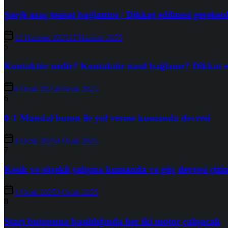
Şarjlı araç tesisat bağlantısı / Dikkat edilmesi gereken
12 Haziran 2025
12 Haziran 2025
5
Kontaktör nedir? Kontaktör nasıl bağlanır? Dikkat e
6 Ocak 2025
6 Ocak 2025
6
0-1 Mandal buton ile yol verme kumanda devresi
4 Ocak 2025
4 Ocak 2025
7
Kesik ve sürekli çalışma kumanda ve güç devresi çizi
3 Ocak 2025
3 Ocak 2025
8
Start butonuna basıldığında her iki motor çalışacak