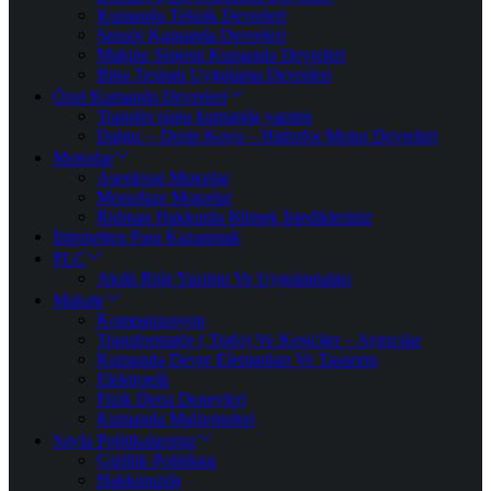
Kumanda Teknik Devreleri
Sensör Kumanda Devreleri
Makine Sistemi Kumanda Devreleri
Bina Tesisatı Uygulama Devreleri
Özel Kumanda Devreleri
Transfer pano kumanda yapımı
Dalgıç – Derin Kuyu – Hidrofor Motor Devreleri
Motorlar
Asenkron Motorlar
Monofaze Motorlar
Rulman Hakkında Bilmek İstedikleriniz
İnternetten Para Kazanmak
PLC
Akıllı Röle Yazılım Ve Uygulamaları
Makale
Kompanzasyon
Transformatör ( Trafo) Ve Kesiciler – Ayırıcılar
Kumanda Devre Elemanları Ve Tasarımı
Elektronik
Fizik Dersi Deneyleri
Kumanda Malzemeleri
Sayfa Politikalarımız
Gizlilik Politikası
Hakkımızda