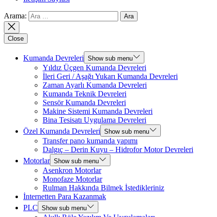
Arama:
Close
Kumanda Devreleri
Show sub menu
Yıldız Üçgen Kumanda Devreleri
İleri Geri / Aşağı Yukarı Kumanda Devreleri
Zaman Ayarlı Kumanda Devreleri
Kumanda Teknik Devreleri
Sensör Kumanda Devreleri
Makine Sistemi Kumanda Devreleri
Bina Tesisatı Uygulama Devreleri
Özel Kumanda Devreleri
Show sub menu
Transfer pano kumanda yapımı
Dalgıç – Derin Kuyu – Hidrofor Motor Devreleri
Motorlar
Show sub menu
Asenkron Motorlar
Monofaze Motorlar
Rulman Hakkında Bilmek İstedikleriniz
İnternetten Para Kazanmak
PLC
Show sub menu