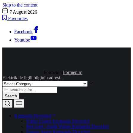
Skip to the content
7 August 2026
Favourites
Facebook
Youtube
Formenim
Formenim
Elektrik ile ilgili bilginin adresi...
Search
Kumanda Devreleri
Yıldız Üçgen Kumanda Devreleri
İleri Geri / Aşağı Yukarı Kumanda Devreleri
Zaman Ayarlı Kumanda Devreleri