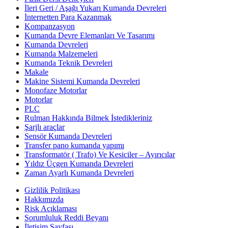
İleri Geri / Aşağı Yukarı Kumanda Devreleri
İnternetten Para Kazanmak
Kompanzasyon
Kumanda Devre Elemanları Ve Tasarımı
Kumanda Devreleri
Kumanda Malzemeleri
Kumanda Teknik Devreleri
Makale
Makine Sistemi Kumanda Devreleri
Monofaze Motorlar
Motorlar
PLC
Rulman Hakkında Bilmek İstedikleriniz
Şarjlı araçlar
Sensör Kumanda Devreleri
Transfer pano kumanda yapımı
Transformatör ( Trafo) Ve Kesiciler – Ayırıcılar
Yıldız Üçgen Kumanda Devreleri
Zaman Ayarlı Kumanda Devreleri
Gizlilik Politikası
Hakkımızda
Risk Açıklaması
Sorumluluk Reddi Beyanı
İletişim Sayfası