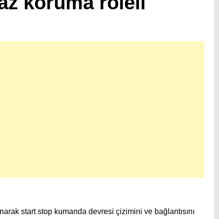
az koruma röleli
anarak start stop kumanda devresi çizimini ve bağlantısını