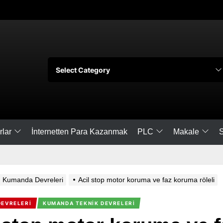
rlar
PLC
Makale
S
İnternetten Para Kazanmak
Kumanda Devreleri
Acil stop motor koruma ve faz koruma röleli
EVRELERI
KUMANDA TEKNIK DEVRELERI