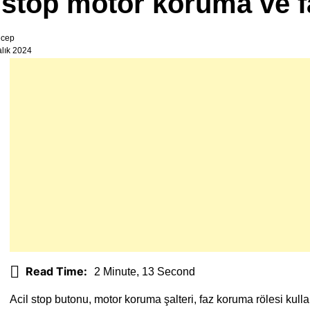
 stop motor koruma ve f
ecep
alık 2024
Read Time:
2 Minute, 13 Second
Acil stop butonu, motor koruma şalteri, faz koruma rölesi kull