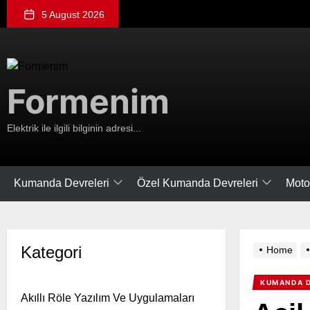
Skip
5 August 2026
to
the
content
Formenim
Formenim
Elektrik ile ilgili bilginin adresi...
Kumanda Devreleri
Özel Kumanda Devreleri
Moto
Kategori
Home
KUMANDA D
Akıllı Röle Yazılım Ve Uygulamaları