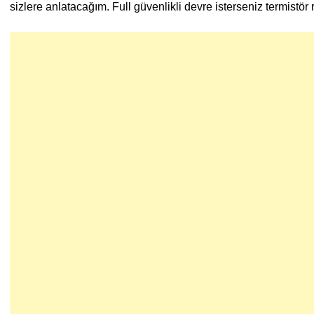
sizlere anlatacağım. Full güvenlikli devre isterseniz termistör r