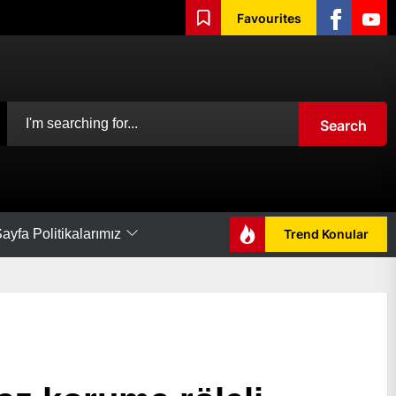
Favourites
Facebook
Yout
Search
ayfa Politikalarımız
Trend Konular