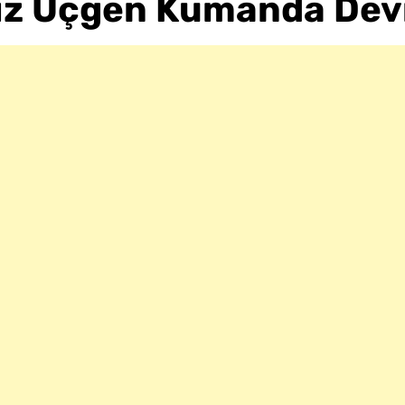
dız Üçgen Kumanda Devr