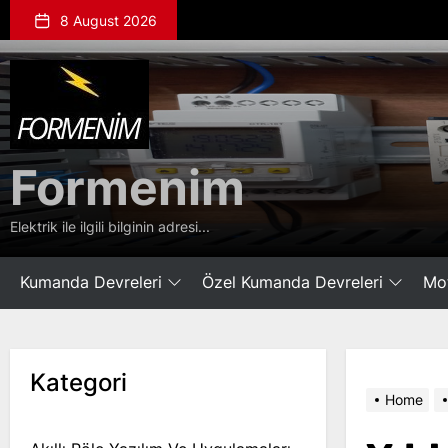
Skip
8 August 2026
to
the
Formenim
content
Formenim
Elektrik ile ilgili bilginin adresi...
Kumanda Devreleri
Özel Kumanda Devreleri
Mot
Kategori
Home