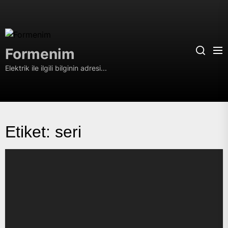
Skip
to
the
Formenim
content
Formenim
Elektrik ile ilgili bilginin adresi...
Etiket:
seri