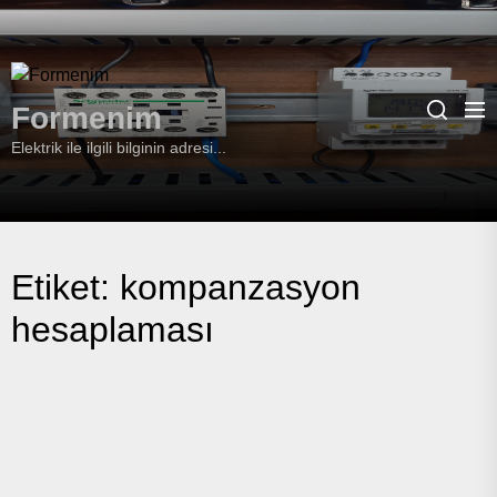
Skip
to
the
Formenim
content
Formenim
Elektrik ile ilgili bilginin adresi...
Etiket:
kompanzasyon
hesaplaması