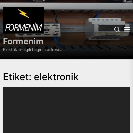
Skip
Formenim
to
the
content
Formenim
Elektrik ile ilgili bilginin adresi...
Etiket:
elektronik