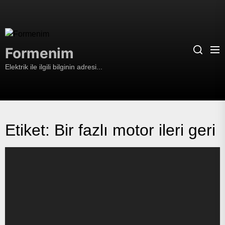
Skip
to
the
Formenim
content
Formenim
Elektrik ile ilgili bilginin adresi...
Etiket:
Bir fazlı motor ileri geri